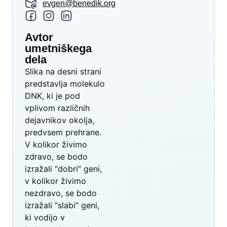
evgen@benedik.org
Avtor
umetniškega
dela
Slika na desni strani
predstavlja molekulo
DNK, ki je pod
vplivom različnih
dejavnikov okolja,
predvsem prehrane.
V kolikor živimo
zdravo, se bodo
izražali “dobri” geni,
v kolikor živimo
nezdravo, se bodo
izražali “slabi” geni,
ki vodijo v