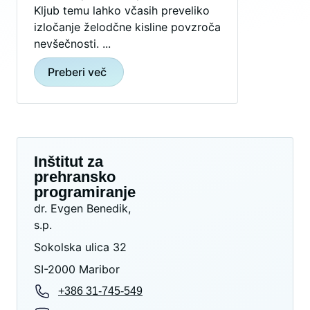
Kljub temu lahko včasih preveliko
izločanje želodčne kisline povzroča
nevšečnosti. ...
Preberi več
Inštitut za
prehransko
programiranje
dr. Evgen Benedik,
s.p.
Sokolska ulica 32
SI-2000 Maribor
+386 31-745-549