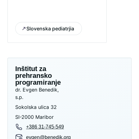
Slovenska pediatrjia
Inštitut za
prehransko
programiranje
dr. Evgen Benedik,
s.p.
Sokolska ulica 32
SI-2000 Maribor
+386 31-745-549
evgen@benedik.org