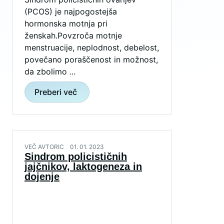
(PCOS) je najpogostejša
hormonska motnja pri
ženskah.Povzroča motnje
menstruacije, neplodnost, debelost,
povečano poraščenost in možnost,
da zbolimo ...
Preberi več
VEČ AVTORIC
01. 01. 2023
Sindrom policističnih
jajčnikov, laktogeneza in
dojenje