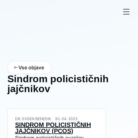
Vse objave
Sindrom policističnih
jajčnikov
DR. EVGEN BENEDIK
30. 04. 2023
SINDROM POLICISTIČNIH
JAJČNIKOV (PCOS)
Sindrom policističnih ovarijev