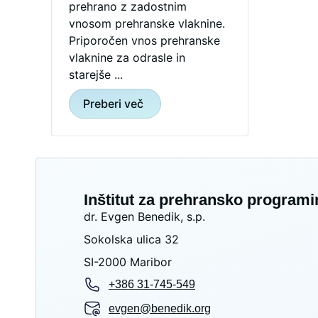
prehrano z zadostnim
vnosom prehranske vlaknine.
Priporočen vnos prehranske
vlaknine za odrasle in
starejše ...
Preberi več
Inštitut za prehransko programi
dr. Evgen Benedik, s.p.
Sokolska ulica 32
SI-2000 Maribor
+386 31-745-549
evgen@benedik.org